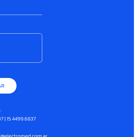
:
37
|
15.4499.6837
d@electromed.com.ar