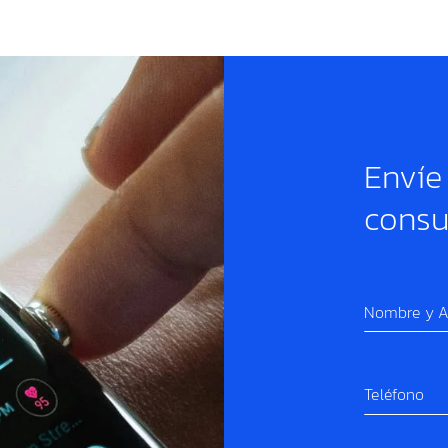
Envíe
consu