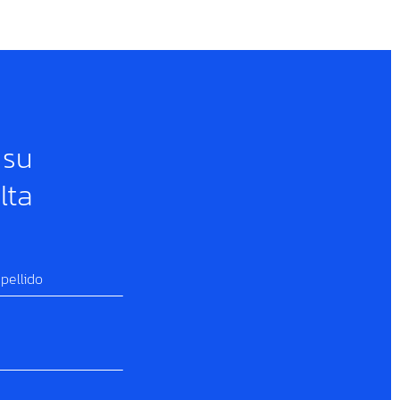
 su
lta