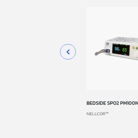
MONITOREO DE SIGNOS
BEDSIDE SPO2 PM100
VITALES PM-60
NELLCOR™
MINDRAY