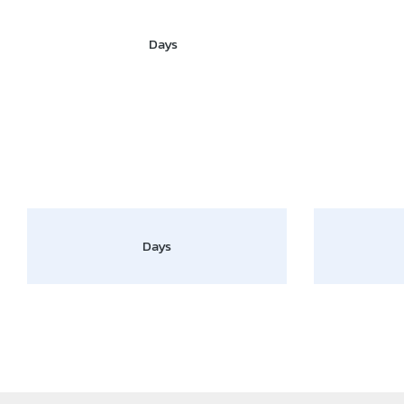
Days
Days