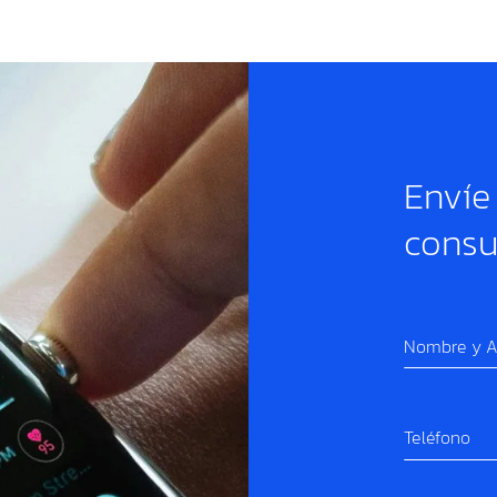
Envíe
consu