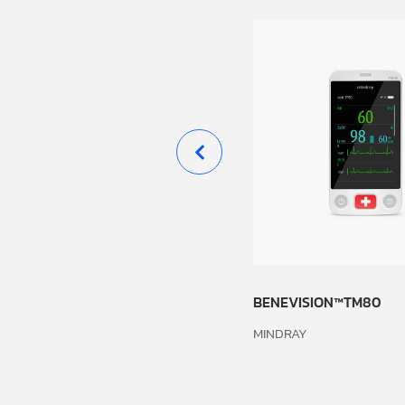
MONITOREO SIGNOS VITALES
BENEVISION™TM80
F3
MINDRAY
LEEX