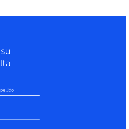
 su
lta