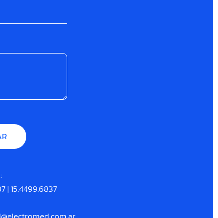
:
37
|
15.4499.6837
d@electromed.com.ar